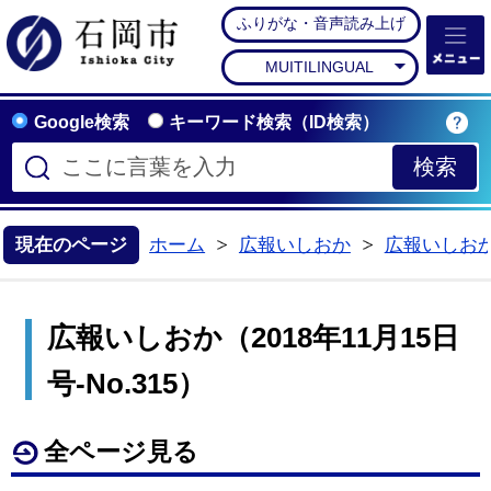
ふりがな・音声読み上げ
石岡市公式ホームペー
MUITILINGUAL
Google検索
キーワード検索（ID検索）
現在のページ
ホーム
広報いしおか
広報いしお
>
>
広報いしおか（2018年11月15日
号-No.315）
全ページ見る