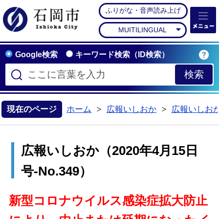
ふりがな・音声読み上げ
石岡市公式ホームペー
MUITILINGUAL
Google検索
キーワード検索（ID検索）
現在のページ
ホーム
広報いしおか
広報いしお
>
>
広報いしおか（2020年4月15日
号-No.349）
新型コロナウイルス感染症拡大防止