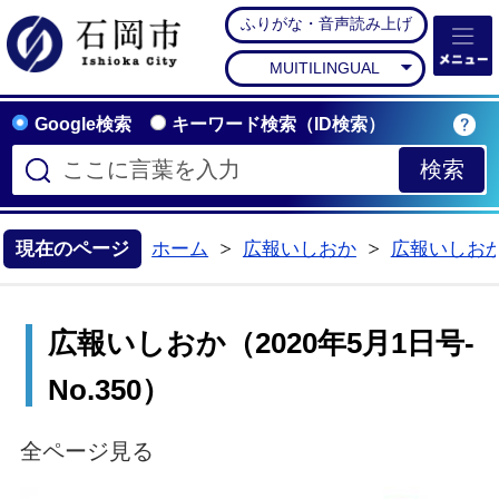
ふりがな・音声読み上げ
石岡市公式ホームペー
MUITILINGUAL
Google検索
キーワード検索（ID検索）
現在のページ
ホーム
広報いしおか
広報いしお
>
>
広報いしおか（2020年5月1日号-
No.350）
全ページ見る