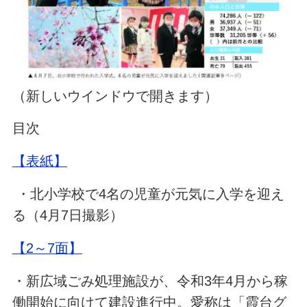
（
新しいウインドウで開きます）
目次
【表紙】
・北小学校で4名の児童が元気に入学を迎え
る（4月7日撮影）
【2～7面】
・新広域ごみ処理施設が、令和3年4月から稼
働開始に向けて建設進行中。愛称は「霞台グ