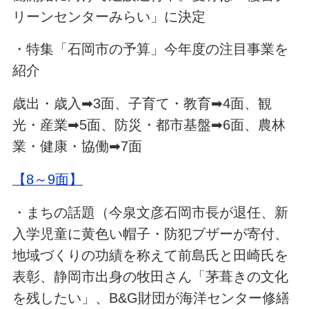
リーンセンターみらい」に決定
・特集「石岡市の予算」今年度の注目事業を
紹介
歳出・歳入➡3面、子育て・教育➡4面、観
光・産業➡5面、防災・都市基盤➡6面、農林
業・健康・協働➡7面
【8～9面】
・まちの話題（今泉文彦石岡市長が退任、新
入学児童に黄色い帽子・防犯ブザーが寄付、
地域づくりの功績を称えて前島氏と田崎氏を
表彰、静岡市出身の牧田さん「茅葺きの文化
を残したい」、B&G財団が海洋センター修繕