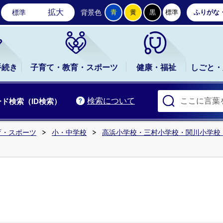
石岡市公式ホームページ
拡大
標準
背景色
青
黄
黒
標準
ふりがな
手続き
子育て・教育・スポーツ
健康・福祉
しごと・
検索について
ド検索（ID検索）
育・スポーツ
小・中学校
高浜小学校・三村小学校・関川小学校