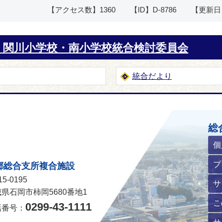
【アクセス数】
1360
【ID】
D-8786
【更新日
・関川小学校・南小学校統合検討委員会
統合だより
ホームページ
総
個
プ
郷総合支所複合施設
5-0195
サ
県石岡市柿岡5680番地1
こ
0299-43-1111
話番号：