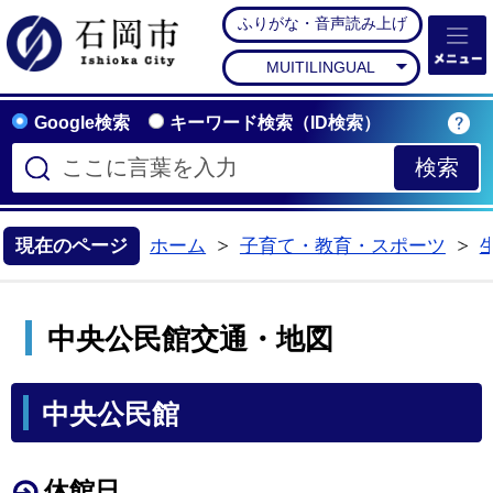
ふりがな・音声読み上げ
石岡市公式ホームペー
MUITILINGUAL
Google検索
キーワード検索（ID検索）
現在のページ
ホーム
子育て・教育・スポーツ
>
>
中央公民館交通・地図
中央公民館
休館日