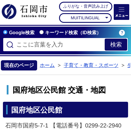
ふりがな・音声読み上げ
石岡市公式ホームペー
MUITILINGUAL
Google検索
キーワード検索（ID検索）
現在のページ
ホーム
子育て・教育・スポーツ
>
>
国府地区公民館 交通・地図
国府地区公民館
石岡市国府5-7-1 【電話番号】0299-22-2940