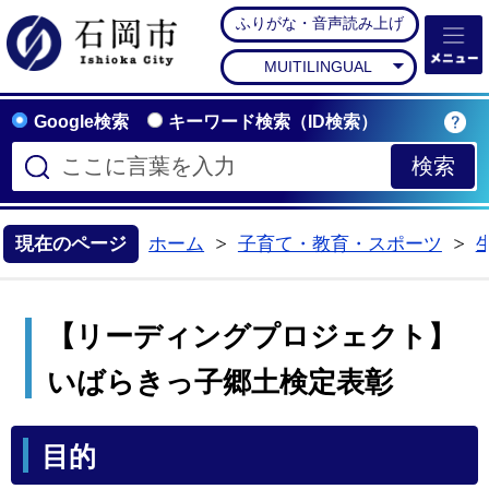
ふりがな・音声読み上げ
石岡市公式ホームペー
MUITILINGUAL
Google検索
キーワード検索（ID検索）
現在のページ
ホーム
子育て・教育・スポーツ
>
>
【リーディングプロジェクト】
いばらきっ子郷土検定表彰
目的