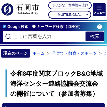
ふりがな・音声読み上げ
石岡市公式ホームペー
MUITILINGUAL
Google検索
キーワード検索（ID検索）
現在のページ
ホーム
子育て・教育・スポーツ
>
>
令和8年度関東ブロックB&G地域
海洋センター連絡協議会交流会
の開催について（参加者募集）