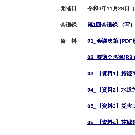
開催日 令和6年11月28日（
会議録
第1回会議録 （写）[P
資 料
01_会議次第 [PDF
02
_
審議会名簿(R8.6
03_【資料1】持続可
04_【資料2】水道施
05_【資料3】災害に
06_【資料4】茨城