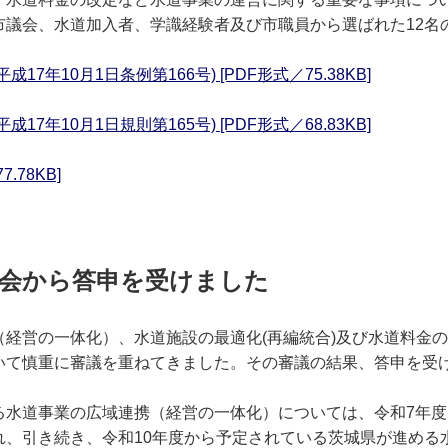
市議会、水道加入者、学識経験者及び市職員から選ばれた12名
7年10月1日条例第166号) [PDF形式／75.38KB]
7年10月1日規則第165号) [PDF形式／68.83KB]
.78KB]
議会から答申を受けました
経営の一体化）、水道施設の最適化(再編統合)及び水道料金
いて慎重に審議を重ねてきました。その審議の結果、答申を受
る水道事業の広域連携（経営の一体化）については、令和7年
れ、引き続き、令和10年度から予定されている茨城県が進める