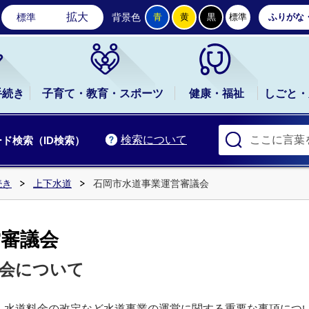
石岡市公式ホームページ
拡大
標準
背景色
青
黄
黒
標準
ふりがな
手続き
子育て・教育・スポーツ
健康・福祉
しごと・
検索について
ド検索（ID検索）
続き
上下水道
石岡市水道事業運営審議会
営審議会
議会について
、水道料金の改定など水道事業の運営に関する重要な事項につ