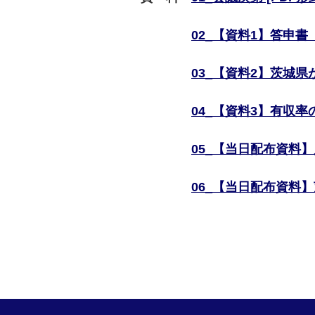
02_【資料1】答申書（素
03_【資料2】茨城県が
04_【資料3】有収率の
05_【当日配布資料】八
06_【当日配布資料】茨