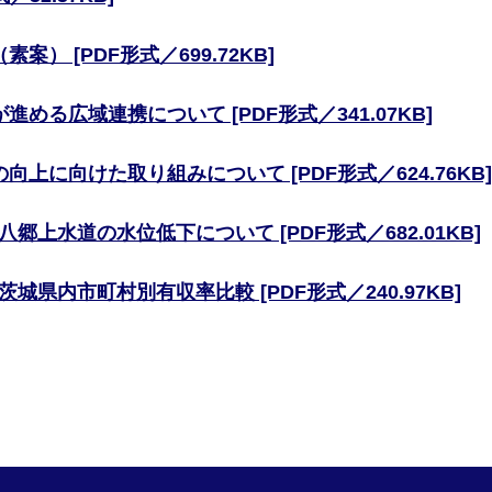
案） [PDF形式／699.72KB]
進める広域連携について [PDF形式／341.07KB]
向上に向けた取り組みについて [PDF形式／624.76KB]
郷上水道の水位低下について [PDF形式／682.01KB]
城県内市町村別有収率比較 [PDF形式／240.97KB]