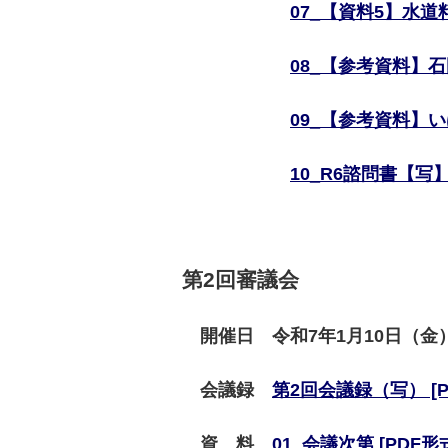
07_【資料5】水道料
08_【参考資料】石
09_【参考資料】い
10_R6諮問書【写】 
第2回審議会
開催日 令和7年1月10日（金
会議録
第2回会議録（写） [PD
資 料
01_会議次第 [PDF形式