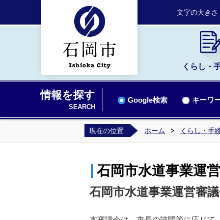
文字の大きさ
くらし・
情報を探す
Google検索
キーワー
SEARCH
現在の位置
ホーム
くらし・手
石岡市水道事業運
石岡市水道事業運営審
本審議会は、市長の諮問等に応じて