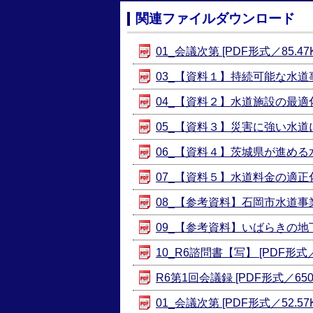
関連ファイルダウンロード
01_会議次第 [PDF形式／85.47K
03_【資料１】持続可能な水道事業
04_【資料２】水道施設の最適化に
05_【資料３】災害に強い水道について
06_【資料４】茨城県が進める水
07_【資料５】水道料金の適正化に向
08_【参考資料】石岡市水道事業 
09_【参考資料】いばらきの地下水
10_R6諮問書【写】 [PDF形式／3
R6第1回会議録 [PDF形式／650.
01_会議次第 [PDF形式／52.57K