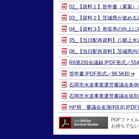
02_【資料１】答申書（素案） [P
03_【資料２】茨城県が進める広域
04_【資料３】有収率の向上に向け
05_【当日配布資料】八郷上水道の
06_【当日配布資料】茨城県内市町
R6第2回会議録 [PDF形式／554.
答申書 [PDF形式／98.5KB]
石岡市水道事業運営審議会条例(平成1
石岡市水道事業運営審議会規則(平成1
HP用 審議会名簿(R8.6) [PDF
PDFファイ
お持ちでない