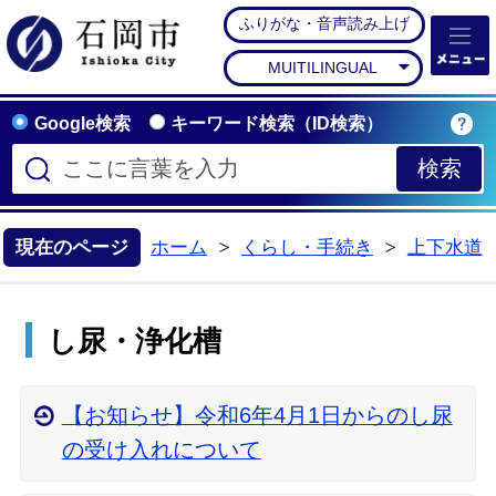
ふりがな・音声読み上げ
石岡市公式ホームペー
MUITILINGUAL
Google検索
キーワード検索（ID検索）
現在のページ
ホーム
くらし・手続き
上下水道
>
>
し尿・浄化槽
【お知らせ】令和6年4月1日からのし尿
の受け入れについて