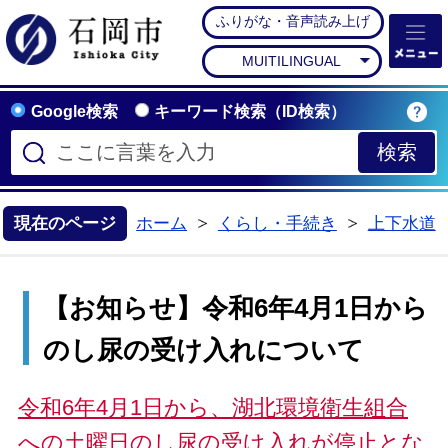
ふりがな・音声読み上げ
石岡市公式ホームペー
MUITILINGUAL
Google検索
キーワード検索（ID検索）
現在のページ
ホーム
くらし・手続き
上下水道
>
>
【お知らせ】令和6年4月1日から
のし尿の受け入れについて
令和6年4月1日から、湖北環境衛生組合
への土曜日のし尿の受け入れが停止とな