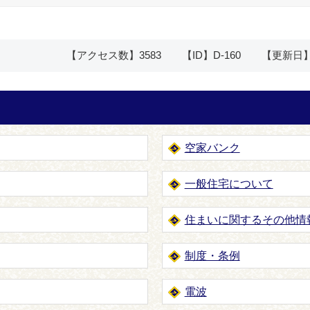
【アクセス数】
3583
【ID】
D-160
【更新日
空家バンク
一般住宅について
住まいに関するその他情
制度・条例
電波