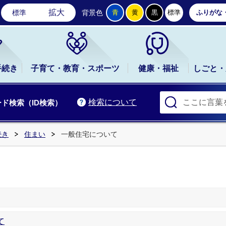
石岡市公式ホームページ
拡大
標準
背景色
青
黄
黒
標準
ふりがな
手続き
子育て・教育・スポーツ
健康・福祉
しごと・
検索について
ド検索（ID検索）
続き
住まい
一般住宅について
て