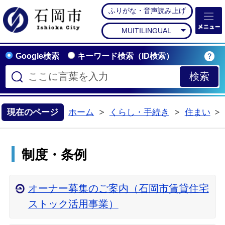
ふりがな・音声読み上げ
石岡市公式ホームペー
MUITILINGUAL
Google検索
キーワード検索（ID検索）
現在のページ
ホーム
くらし・手続き
住まい
>
>
制度・条例
オーナー募集のご案内（石岡市賃貸住宅
ストック活用事業）