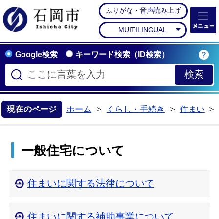
ふりがな・音声読み上げ
石岡市公式ホームペー
MUITILINGUAL
Google検索
キーワード検索（ID検索）
現在のページ
ホーム
くらし・手続き
住まい
>
>
一般住宅について
住まいに関する法律について
住まいに関する補助事業について