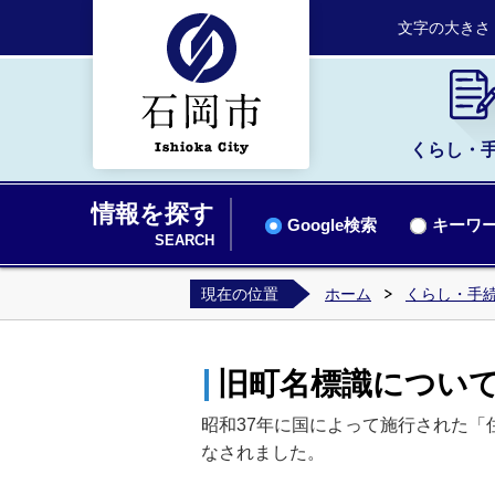
文字の大きさ
くらし・
情報を探す
Google検索
キーワー
SEARCH
現在の位置
ホーム
くらし・手
旧町名標識につい
昭和37年に国によって施行された「
なされました。