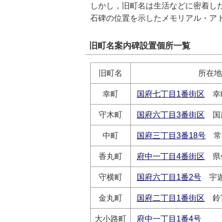
しかし，旧町名は生活などに密着し
石碑の位置を示したメモリアル・ア
旧町名案内碑設置個所一覧
旧町名
所在地
幸町
国府七丁目1番街区
幸
守木町
国府六丁目3番街区
国
中町
国府三丁目3番18号
常
香丸町
府中一丁目4番街区
県
守横町
国府六丁目1番2号
宇迦
金丸町
国府二丁目1番街区
鈴
大小路町
府中一丁目1番4号