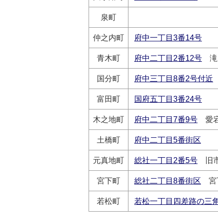
泉町
仲之内町
府中一丁目3番14号
青木町
府中二丁目2番12号
滝
国分町
府中三丁目8番2号付近
富田町
国府五丁目3番24号
木之地町
府中二丁目7番9号
愛宕
土橋町
府中二丁目5番街区
元真地町
総社一丁目2番5号
旧市
宮下町
総社二丁目8番街区
宮
若松町
若松一丁目四差路の三