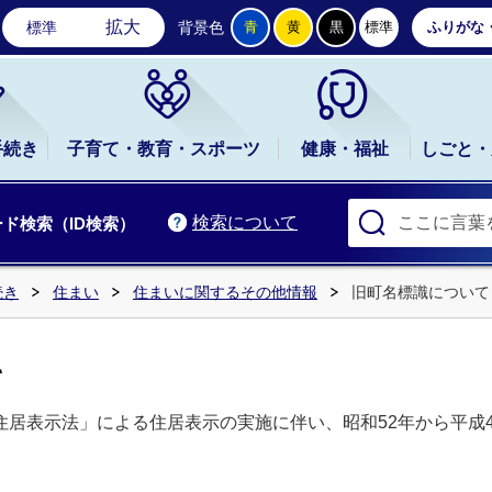
石岡市公式ホームページ
拡大
標準
背景色
青
黄
黒
標準
ふりがな
手続き
子育て・教育・スポーツ
健康・福祉
しごと・
検索について
ド検索（ID検索）
続き
住まい
住まいに関するその他情報
旧町名標識について
て
住居表示法」による住居表示の実施に伴い、昭和52年から平成