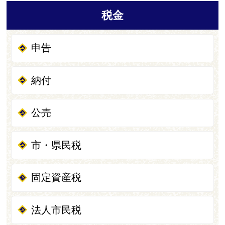
税金
申告
納付
公売
市・県民税
固定資産税
法人市民税