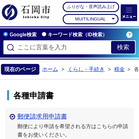
ふりがな・音声読み上げ
石岡市公式ホームペー
MUITILINGUAL
Google検索
キーワード検索（ID検索）
現在のページ
ホーム
くらし・手続き
税金
>
>
各種申請書
郵便請求用申請書
郵便により申請を希望される方はこちらの申請
書をお使いください。