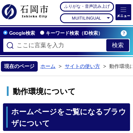
ふりがな・音声読み上げ
石岡市公式ホームペー
MUITILINGUAL
Google検索
キーワード検索（ID検索）
現在のページ
ホーム
サイトの使い方
動作環境
動作環境について
ホームページをご覧になるブラウ
ザについて