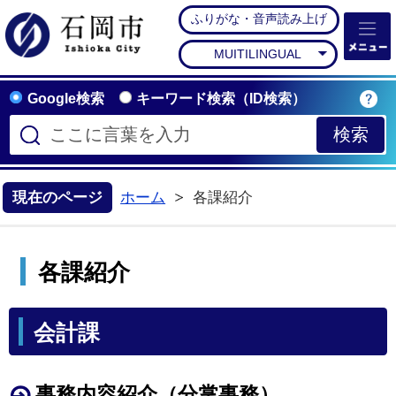
ふりがな・音声読み上げ
石岡市公式ホームペー
MUITILINGUAL
Google検索
キーワード検索（ID検索）
現在のページ
ホーム
各課紹介
各課紹介
会計課
事務内容紹介（分掌事務）