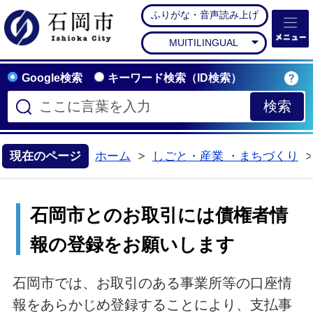
ふりがな・音声読み上げ
石岡市公式ホームペー
MUITILINGUAL
Google検索
キーワード検索（ID検索）
現在のページ
ホーム
しごと・産業 ・まちづくり
>
石岡市とのお取引には債権者情
報の登録をお願いします
石岡市では、お取引のある事業所等の口座情
報をあらかじめ登録することにより、支払事