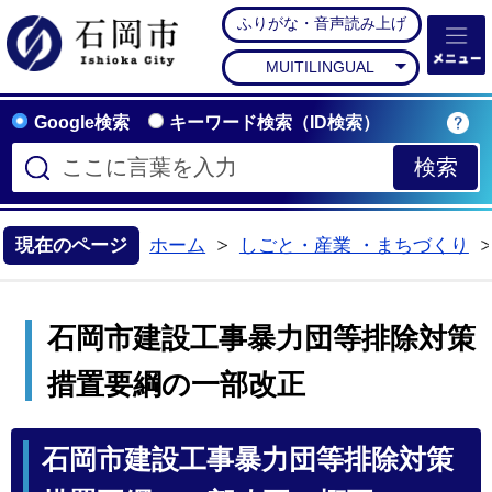
ふりがな・音声読み上げ
石岡市公式ホームペー
MUITILINGUAL
Google検索
キーワード検索（ID検索）
現在のページ
ホーム
しごと・産業 ・まちづくり
>
石岡市建設工事暴力団等排除対策
措置要綱の一部改正
石岡市建設工事暴力団等排除対策