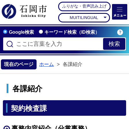
ふりがな・音声読み上げ
石岡市公式ホームペー
MUITILINGUAL
Google検索
キーワード検索（ID検索）
現在のページ
ホーム
各課紹介
各課紹介
契約検査課
事務内容紹介（分掌事務）