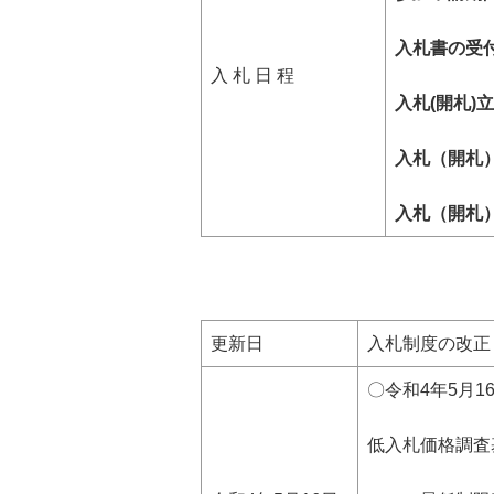
入札書の受付
入 札 日 程
入札(開札)
入札（開札）
入札（開札
更新日
入札制度の改正
〇令和4年5月
低入札価格調