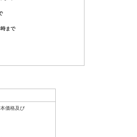
で
3時まで
基本価格及び