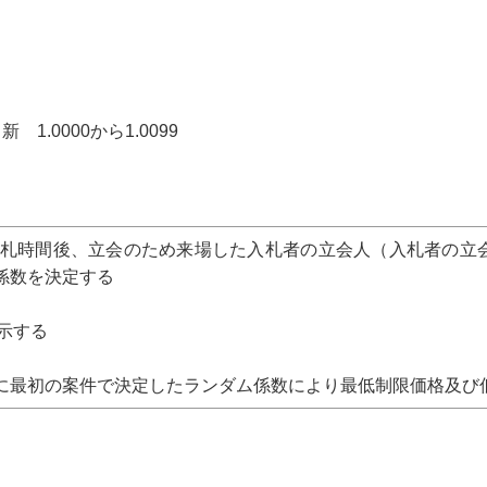
.0000から1.0099
開札時間後、立会のため来場した入札者の立会人（入札者の立
係数を決定する
示する
最初の案件で決定したランダム係数により最低制限価格及び