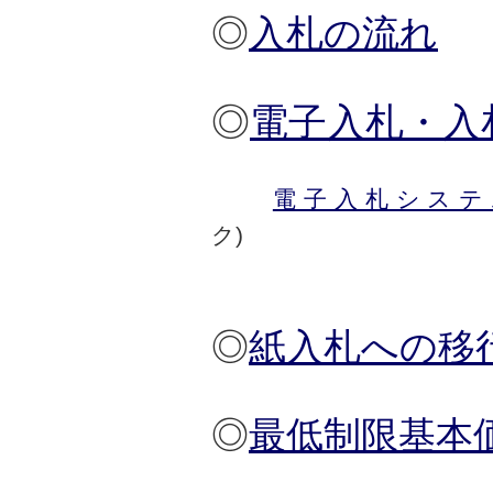
◎
入札の流れ
◎
電子入札・入
電子入札システ
◎
紙入札への移
◎
最低制限基本