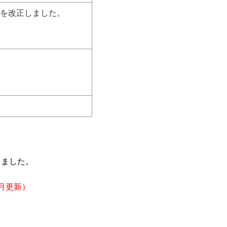
）を
改正しました。
りました。
0月更新）