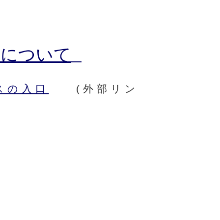
作について
スの入口
(外部リン
)