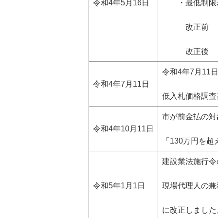
令和4年5月16日
・最低制限基
改正前 一般
改正後 一般
令和4年7月1
令和4年7月11日
低入札価格調査
市が前金払の対
令和4年10月11日
「130万円を
建設業法施行令
令和5年1月1日
現場代理人の兼
に改正しました