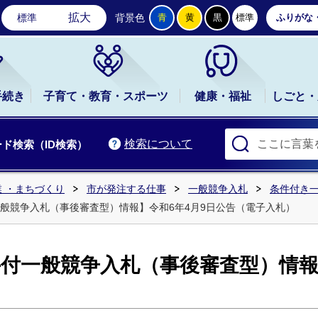
石岡市公式ホームページ
拡大
標準
背景色
青
黄
黒
標準
ふりがな
手続き
子育て・教育・スポーツ
健康・福祉
しごと・
検索について
ド検索（ID検索）
 ・まちづくり
市が発注する仕事
一般競争入札
条件付き
般競争入札（事後審査型）情報】令和6年4月9日公告（電子入札）
付一般競争入札（事後審査型）情報