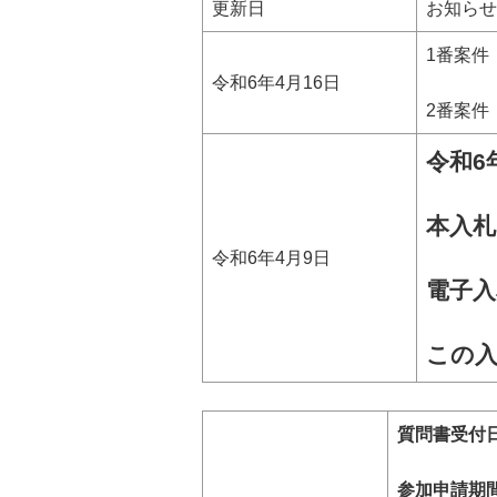
更新日
お知らせ
1番案件
令和6年4月16日
2番案件
令和6
本入
令和6年4月9日
電子入
この
質問書受付日
参加申請期間