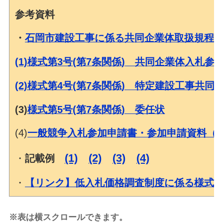
参考資料
・
石岡市建設工事に係る共同企業体取扱規程
(1)様式第3号
(第7条関係)
共同企業体入札参加
(2)様式第4号(第7条関係) 特定建設工事共同
(3)
様式第5号(第7条関係) 委任状
(4)
一般競争入札参加申請書・参加申請資料（J
(1)
(2)
(3)
(4)
・
記載例
・
【リンク】低入札価格調査制度に係る様式
※表は横スクロールできます。