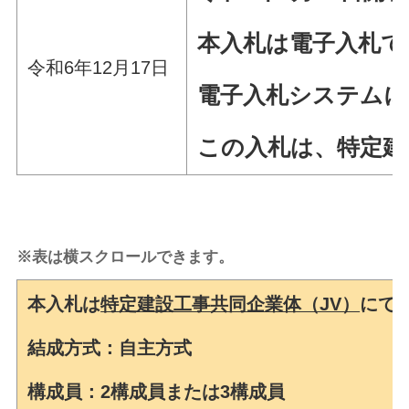
本入札は電子入札で
令和6年12月17日
電子入札システムに
この入札は、特定建
※表は横スクロールできます。
本入札は
特定建設工事共同企業体（JV）
にて
結成方式：自主方式
構成員：2構成員または3構成員