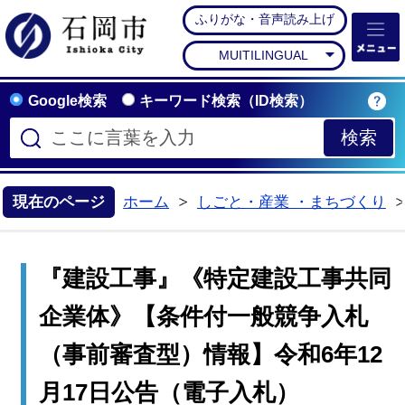
ふりがな・音声読み上げ
石岡市公式ホームペー
MUITILINGUAL
Google検索
キーワード検索（ID検索）
現在のページ
ホーム
しごと・産業 ・まちづくり
>
『建設工事』《特定建設工事共同
企業体》【条件付一般競争入札
（事前審査型）情報】令和6年12
月17日公告（電子入札）