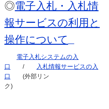
◎
電子入札・入札情
報サービスの利用と
操作について
電子入札システムの入
口
/
入札情報サービスの入
口
(外部リン
ク)