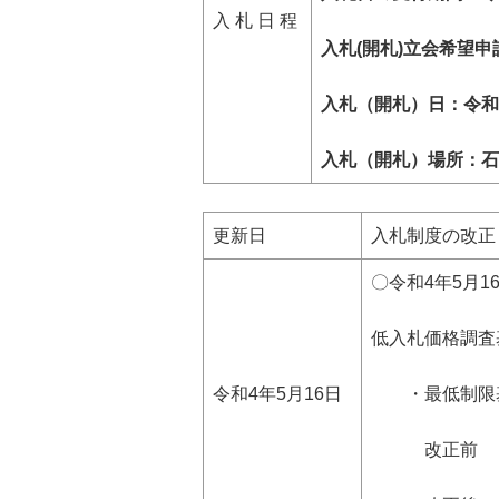
入 札 日 程
入札(開札)立会希望申
入札（開札）日：令和6
入札（開札）場所：石
更新日
入札制度の改正
〇令和4年5月
低入札価格調
令和4年5月16日
・最低制限基
改正前 一般