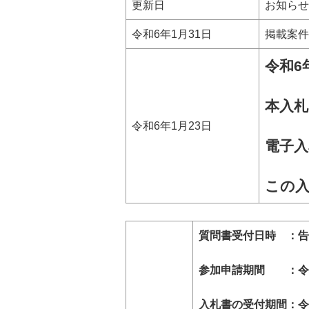
更新日
お知らせ
令和6年1月31日
掲載案件
令和6
本入
令和6年1月23日
電子入
この
質問書受付日時 ：告示
参加申請期間 ：令和6
入札書の受付期間：令和