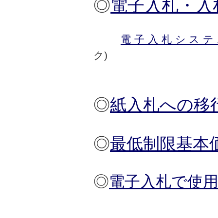
◎
電子入札・入
電子入札システ
◎
紙入札への移
◎
最低制限基本
◎
電子入札で使