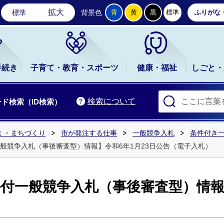
石岡市公式ホームページ
拡大
標準
背景色
青
黄
黒
標準
ふりがな
手続き
子育て・教育・スポーツ
健康・福祉
しごと・
検索について
ド検索（ID検索）
 ・まちづくり
市が発注する仕事
一般競争入札
条件付き
般競争入札（事後審査型）情報】令和6年1月23日公告（電子入札）
付一般競争入札（事後審査型）情報】