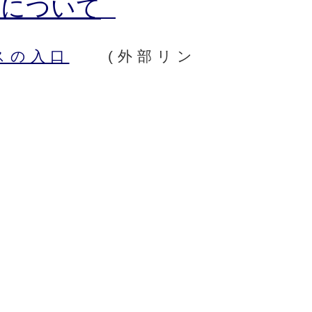
作について
スの入口
(外部リン
)