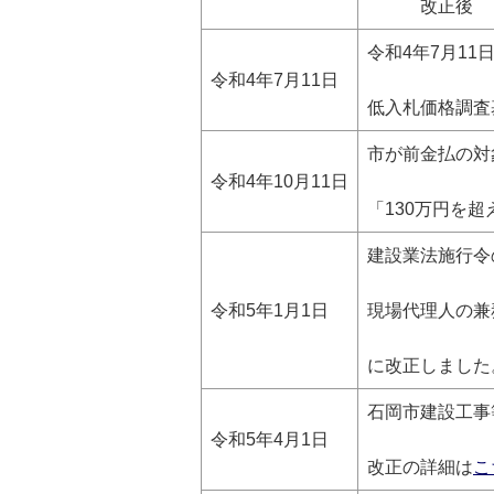
改正後 一般
令和4年7月1
令和4年7月11日
低入札価格調査
市が前金払の対
令和4年10月11日
「130万円を
建設業法施行令
令和5年1月1日
現場代理人の兼
に改正しました
石岡市建設工事
令和5年4月1日
改正の詳細は
こ