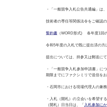
・「一般競争入札公告共通編」は、
技術者の専任等関係法令をご確認の
誓約書
（WORD形式) 各年度1
令和5年度の入札で既に提出済の方
提出については、持参又は郵送にて
・「一般競争入札参加申請書」に
期限までにファクシミリで送信をお
・石岡市における現場代理人の兼務
・入札（開札）の立会いを希望す
（開札）日当日は、「
入札参加にか