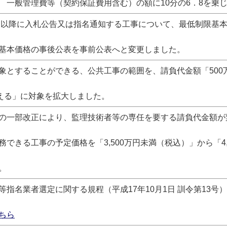
管理費等（契約保証費用含む）の額に10分の6．8を乗じ
1日以降に入札公告又は指名通知する工事について、最低制限基
基本価格の事後公表を事前公表へと変更しました。
象とすることができる、公共工事の範囲を、請負代金額「500
超える」に対象を拡大しました。
の一部改正により、監理技術者等の専任を要する請負代金額が
務できる工事の予定価格を「3,500万円未満（税込）」から「4,
。
等指名業者選定に関する規程（
平成17年10月1日
訓令第13号
ちら