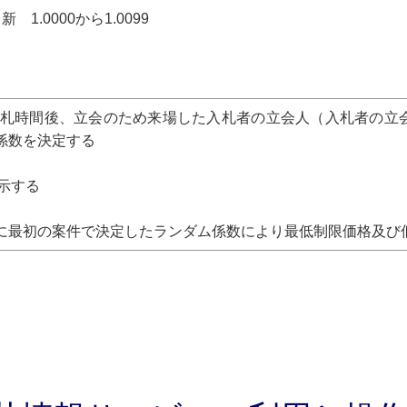
.0000から1.0099
開札時間後、立会のため来場した入札者の立会人（入札者の立
係数を決定する
示する
最初の案件で決定したランダム係数により最低制限価格及び