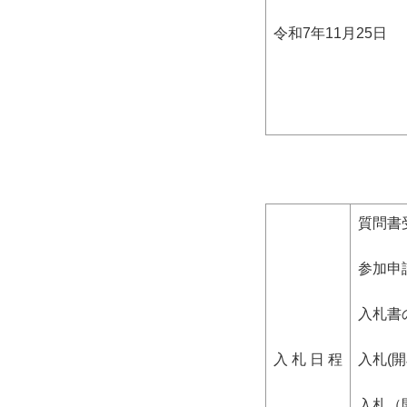
令和7年11月25日
質問書
参加申
入札書の
入 札 日 程
入札(
入札（開