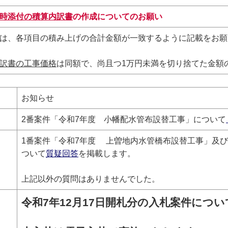
時添付の積算内訳書
の作成についてのお願い
は、各項目の積み上げの合計金額が一致するように記載をお願
訳書の工事価格
は同額で、尚且つ1万円未満を切り捨てた金額
お知らせ
2番案件「令和7年度 小幡配水管布設替工事」について
1番案件「令和7年度 上曽地内水管橋布設替工事」及び
ついて
質疑回答
を掲載します。
上記以外の質問はありませんでした。
令和7年12月17日
開札
分の入札案件につい