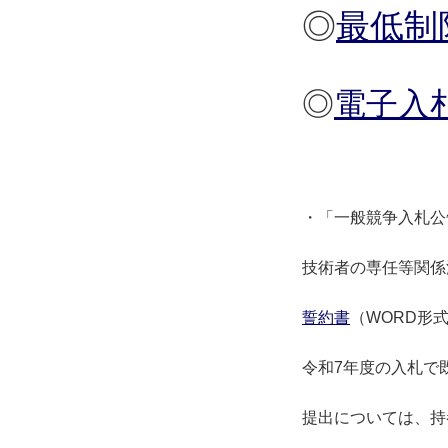
◎
最低制
◎
電子入
・「一般競争入札公
技術者の専任等関係
誓約書
（WORD形
令和7年度の入札で
提出については、持