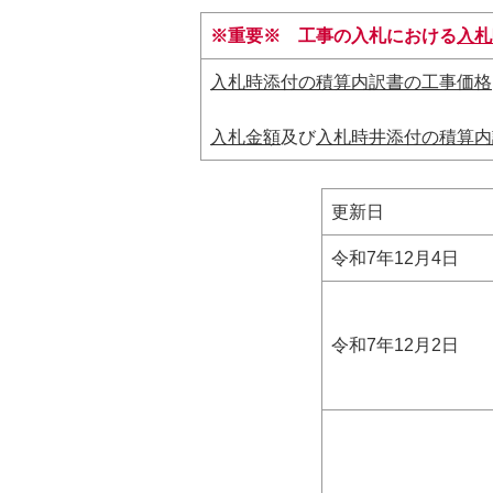
※重要※
工事の入札における
入札
入札時添付の積算内訳書の工事価格
入札金額
及び
入札時井添付の積算内
更新日
令和7年12月4日
令和7年12月2日