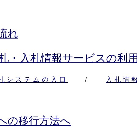
流れ
札・入札情報サービスの利
札システムの入口
/
入札情
ク
への移行方法へ