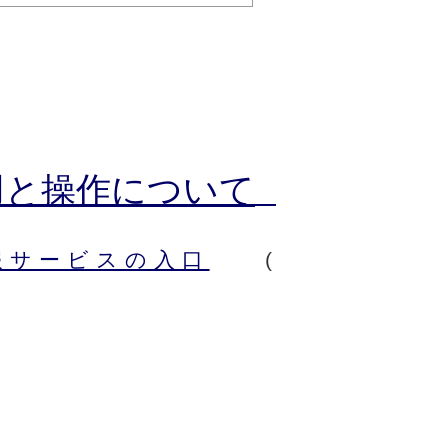
用と操作について
報サービスの入口
(外部リン
)