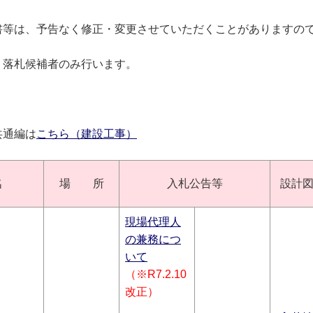
書等は、予告なく修正・変更させていただくことがありますの
、落札候補者のみ行います。
共通編は
こちら（建設工事）
名
場 所
入札公告等
設計
現場代理人
の兼務につ
いて
（※R7.2.10
改正）