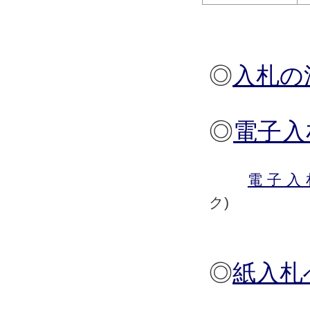
◎
入札の
◎
電子入
電子入
◎
紙入札