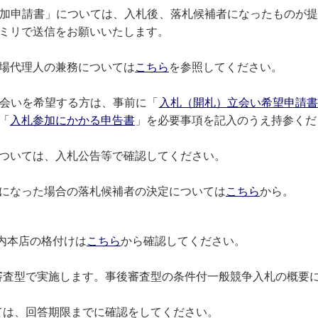
加申請書」については、入札後、落札候補者になったものが
ミリで送信をお願いいたします。
場代理人の兼務については
こちら
を参照してください。
会いを希望する方は、事前に「
入札（開札）立会い希望申請
「
入札参加にかかる申告書
」を必要事項を記入のうえ持参く
ついては、入札公告等で確認してください。
になった場合の落札候補者の決定については
こちら
から。
内本店の格付けは
こちら
から確認してください。
審査型で実施します。事後審査型の条件付一般競争入札の概要
ては、回答期限までに確認をしてください。