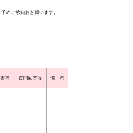
で予めご承知おき願います。
図書等
質問回答等
備 考