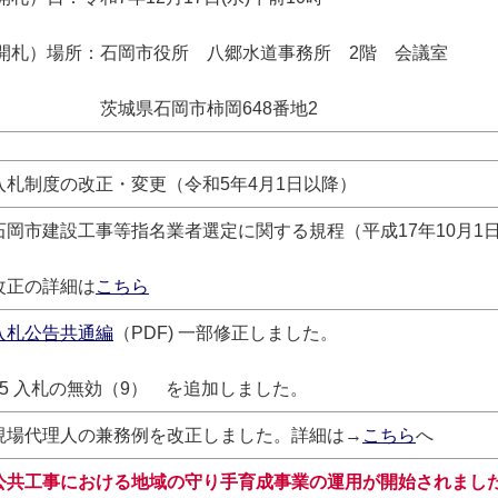
開札）場所：石岡市役所 八郷水道事務所 2階 会議室
県石岡市柿岡648番地2
入札制度の改正・変更（令和5年4月1日以降）
石岡市建設工事等指名業者選定に関する規程（
平成17年10月1
改正の詳細は
こちら
入札公告共通編
（PDF) 一部修正しました。
15 入札の無効（9） を追加しました。
現場代理人の兼務例を改正しました。詳細は→
こちら
へ
公共工事における地域の守り手育成事業の運用が開始されまし