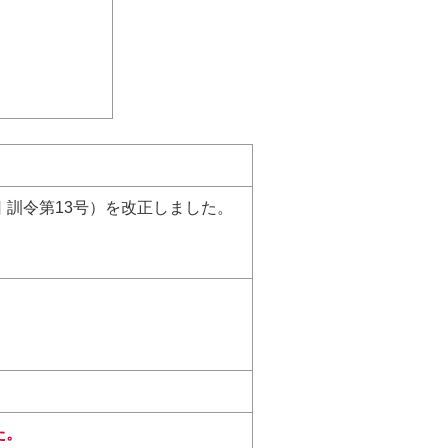
日
訓令第13号）を
改正しました。
た。