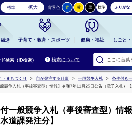
石岡市公式ホームページ
拡大
標準
背景色
青
黄
黒
標準
ふりがな
手続き
子育て・教育・スポーツ
健康・福祉
しごと・
検索について
ド検索（ID検索）
 ・まちづくり
市が発注する仕事
一般競争入札
条件付き
般競争入札（事後審査型）情報】令和7年11月25日公告（電子入札）
付一般競争入札（事後審査型）情報】
【水道課発注分】