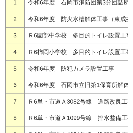
1
令和6年度 石岡市消防団第3分団詰所
2
令和6年度 防火水槽解体工事（東成井
3
Ｒ6園部中学校 多目的トイレ設置工事
4
Ｒ6柿岡小学校 多目的トイレ設置工事
5
令和6年度 防犯カメラ設置工事
6
令和6年度 石岡市立旧第1保育所解体
7
Ｒ6単・市道Ａ3082号線 道路改良工
8
Ｒ6単・市道Ａ1099号線 排水整備工