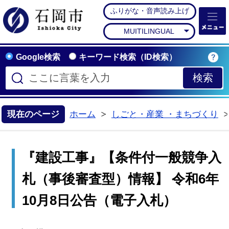
ふりがな・音声読み上げ
石岡市公式ホームペー
MUITILINGUAL
Google検索
キーワード検索（ID検索）
現在のページ
ホーム
しごと・産業 ・まちづくり
>
『建設工事』【条件付一般競争入
札（事後審査型）情報】 令和6年
10月8日公告（電子入札）