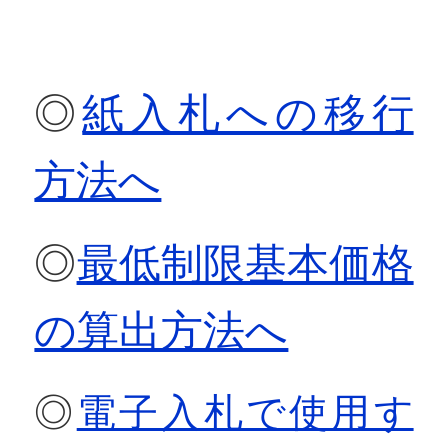
◎
紙入札への移行
方法へ
◎
最低制限基本価格
の算出方法へ
◎
電子入札で使用す