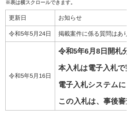
※表は横スクロールできます。
更新日
お知らせ
令和5年5月24日
掲載案件に係る質問はあり
令和5年6月8日
開札分
本入札は電子入札で
令和5年5月16日
電子入札システムによ
この入札は、事後審