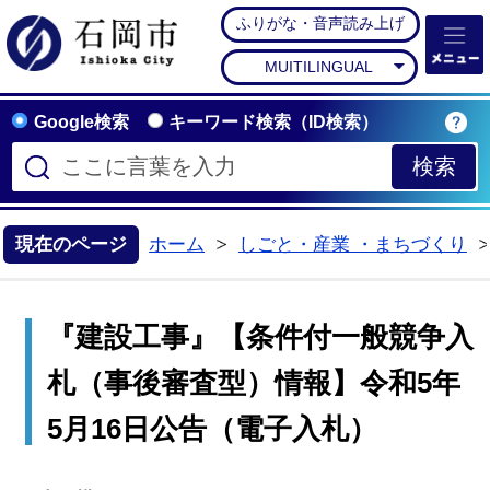
ふりがな・音声読み上げ
石岡市公式ホームペー
MUITILINGUAL
Google検索
キーワード検索（ID検索）
現在のページ
ホーム
しごと・産業 ・まちづくり
>
『建設工事』【条件付一般競争入
札（事後審査型）情報】令和5年
5月16日公告（電子入札）