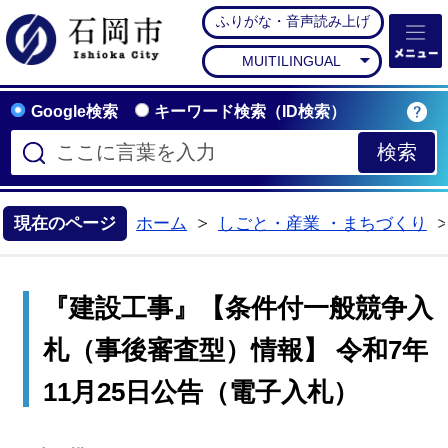
ふりがな・音声読み上げ
石岡市公式ホームペー
MUITILINGUAL
Google検索
キーワード検索（ID検索）
現在のページ
ホーム
しごと・産業 ・まちづくり
>
『建設工事』【条件付一般競争入
札（事後審査型）情報】 令和7年
11月25日公告（電子入札）