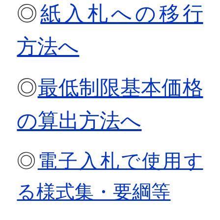
◎
紙入札への移行
方法へ
◎
最低制限基本価格
の算出方法へ
◎
電子入札で使用す
る様式集・要綱等