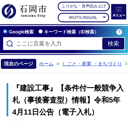
ふりがな・音声読み上げ
石岡市公式ホームペー
MUITILINGUAL
Google検索
キーワード検索（ID検索）
現在のページ
ホーム
しごと・産業 ・まちづくり
>
『建設工事』【条件付一般競争入
札（事後審査型）情報】令和5年
4月11日公告（電子入札）