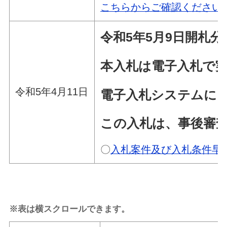
こちらからご確認ください
令和5年5月9日
開札分
本入札は電子入札で
令和5年4月11日
電子入札システムによ
この入札は、事後審
〇
入札案件及び入札条件早
※表は横スクロールできます。