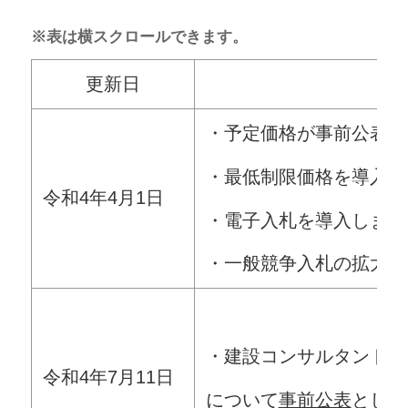
※表は横スクロールできます。
更新日
・予定価格が事前公表に
・最低制限価格を導入し
令和4年4月1日
・電子入札を導入します
・一般競争入札の拡大（
・建設コンサルタント業
令和4年7月11日
について
事前公表
としま