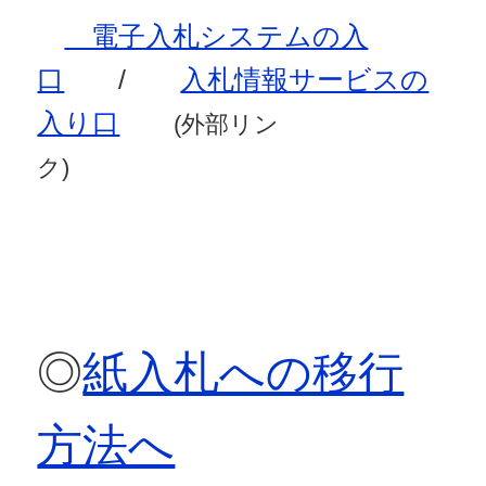
電子入札システムの入
口
/
入札情報サービスの
入り口
(外部リン
ク)
◎
紙入札への移行
方法へ