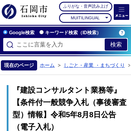
ふりがな・音声読み上げ
石岡市公式ホームペー
MUITILINGUAL
Google検索
キーワード検索（ID検索）
現在のページ
ホーム
しごと・産業 ・まちづくり
>
『建設コンサルタント業務等』
【条件付一般競争入札（事後審査
型）情報】令和5年8月8日公告
（電子入札）