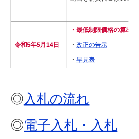
・最低制限価格の算出
・
改正の告示
令和5年5月14日
・
早見表
◎
入札の流れ
◎
電子入札・入札