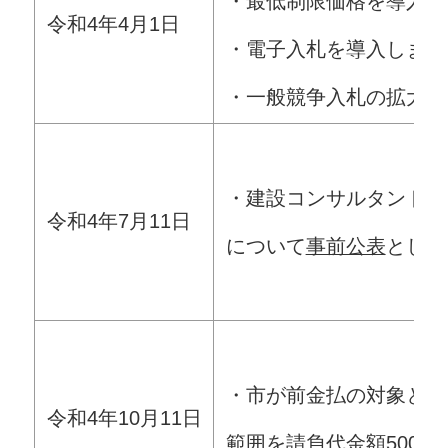
・最低制限価格を導入し
令和4年4月1日
・電子入札を導入します
・一般競争入札の拡大（
・建設コンサルタント業
令和4年7月11日
について
事前公表
としま
・市が前金払の対象とす
令和4年10月11日
範囲を
請負代金額500