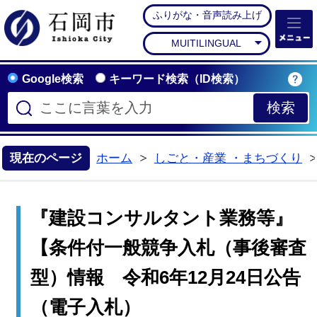
ふりがな・音声読み上げ
石岡市公式ホームペー
MUITILINGUAL
Google検索
キーワード検索（ID検索）
現在のページ
ホーム
しごと・産業 ・まちづくり
>
『建設コンサルタント業務等』
【条件付一般競争入札（事後審査
型）情報 令和6年12月24日公告
（電子入札）