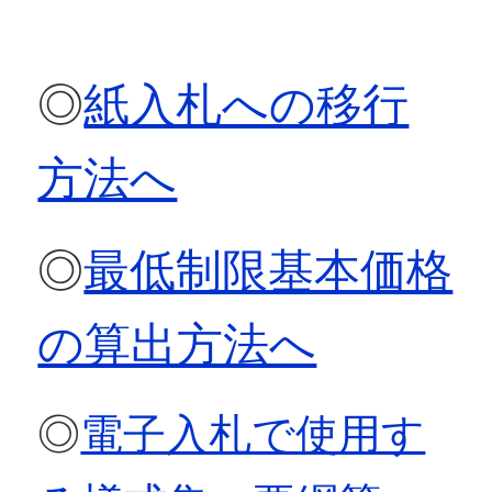
◎
紙入札への移行
方法へ
◎
最低制限基本価格
の算出方法へ
◎
電子入札で使用す