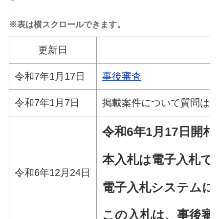
※表は横スクロールできます。
更新日
令和7年1月17日
事後審査
令和7年1月7日
掲載案件について質問は
令和6年1
月17
日
開札
本入札は電子入札で
令和6年12月24日
電子入札システムに
この入札は、事後審