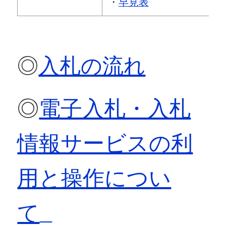
・
早見表
◎
入札の流れ
◎
電子入札・入札
情報サービスの利
用と操作につい
て