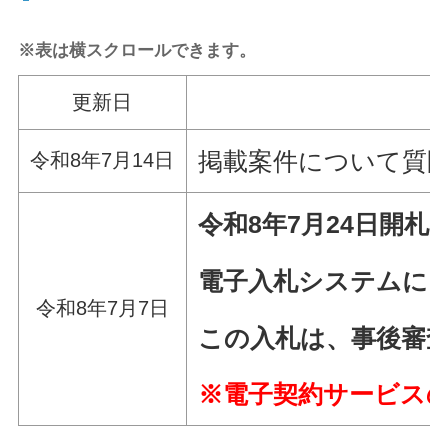
※表は横スクロールできます。
更新日
掲載案件について質
令和8年7月14日
令和8年7
月24日
開札
電子入札システムによ
令和8年7月7日
この入札は、事後審
※
電子契約サービス