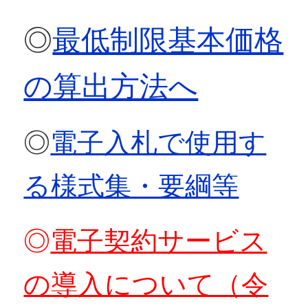
◎
最低制限基本価格
の算出方法へ
◎
電子入札で使用す
る様式集・要綱等
◎
電子契約サービス
の導入について（令