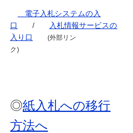
電子入札システムの入
口
/
入札情報サービスの
入り口
(外部リン
ク)
◎
紙入札への移行
方法へ