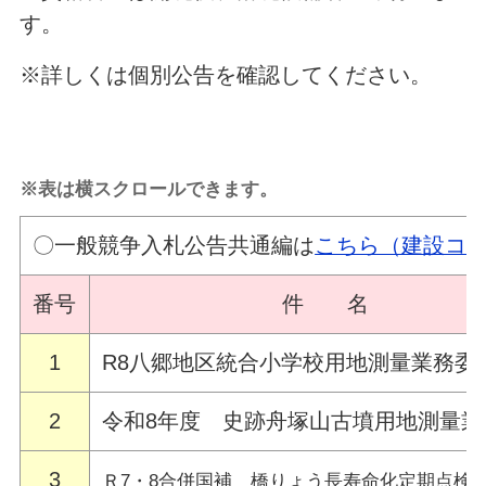
す。
※詳しくは個別公告を確認してください。
※表は横スクロールできます。
〇一般競争入札公告共通編は
こちら（建設コ
番号
件 名
1
R8八郷地区統合小学校用地測量業務委
2
令和8年度 史跡舟塚山古墳用地測量業
3
Ｒ7・8合併国補 橋りょう長寿命化定期点検