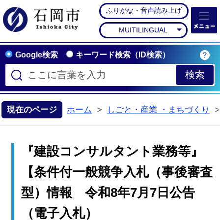
ふりがな・音声読み上げ
石岡市公式ホームペー
MUITILINGUAL
Google検索
キーワード検索（ID検索）
現在のページ
ホーム
しごと・産業 ・まちづくり
>
『建設コンサルタント業務等』
【条件付一般競争入札（事後審査
型）情報 令和8年7月7日公告
（電子入札）