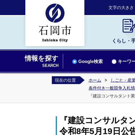
文字の大きさ
くらし・
情報を探す
Google検索
キーワー
SEARCH
現在の位置
ホーム
しごと・産業
条件付き一般競争入札情
『建設コンサルタント業
『建設コンサルタ
令和8年5月19日