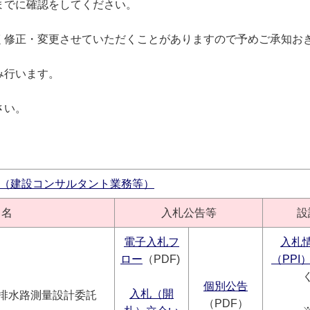
までに確認をしてください。
く修正・変更させていただくことがありますので予めご承知お
み行います。
さい。
（建設コンサルタント業務等）
名
入札公告等
設
電子入札フ
入札
ロー
（PDF)
（PPI
個別公告
入札（開
内排水路測量設計委託
（PDF）