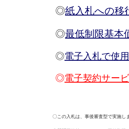
◎
紙入札への移
◎
最低制限基本
◎
電子入札で使
◎
電子契約サービ
〇この入札は、事後審査型で実施し