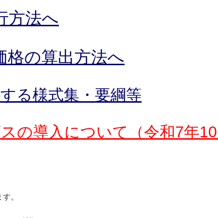
行方法へ
価格の算出方法へ
用する様式集・要綱等
スの導入について（令和7年1
ます。