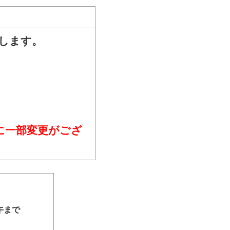
します。
に一部
変更がござ
午まで