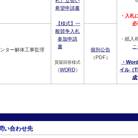
札）立会い
希望申請書
・
入札
【様式】一
必
般競争入札
参加申請
・紙入
書
こ
センター解体工事監理
個別公告
（PDF）
・Wo
質疑回答様式
（
WORD
）
イル（T
成
問い合わせ先