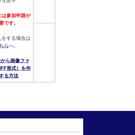
※注意※
には参加申請が
要で
す。
札をする場合は
ちら
へ。
rdから画像ファ
IFF形式）を作
する方法