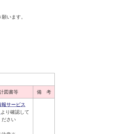
き願います。
計図書等
備 考
情報サービス
）
より確認して
ください