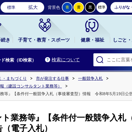
石岡市公式ホームページ
拡大
標準
背景色
青
黄
黒
標準
ふりがな
手続き
子育て・教育・スポーツ
健康・福祉
しごと・
検索について
ド検索（ID検索）
 ・まちづくり
市が発注する仕事
一般競争入札
報（建設コンサルタント業務等）
務等』【条件付一般競争入札（事後審査型）情報 令和8年5月19日公
ント業務等』【条件付一般競争入札
公告（電子入札）