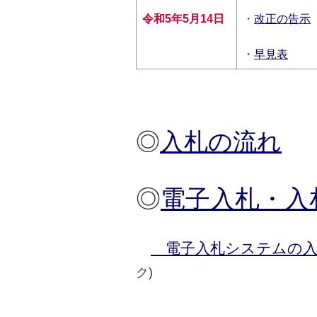
令和5年5月14日
・
改正の告示
・
早見表
◎
入札の流れ
◎
電子入札・入
電子入札システムの入
ク)