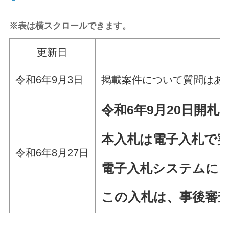
※表は横スクロールできます。
更新日
令和6年9月3日
掲載案件について質問はあ
令和6年9
月20
日
開札
本入札は電子入札で
令和6年8月27日
電子入札システムによ
この入札は、事後審