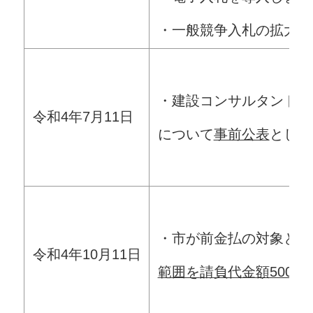
・一般競争入札の拡大（
・建設コンサルタント業
令和4年7月11日
について
事前公表
としま
・市が前金払の対象とす
令和4年10月11日
範囲を
請負代金額500