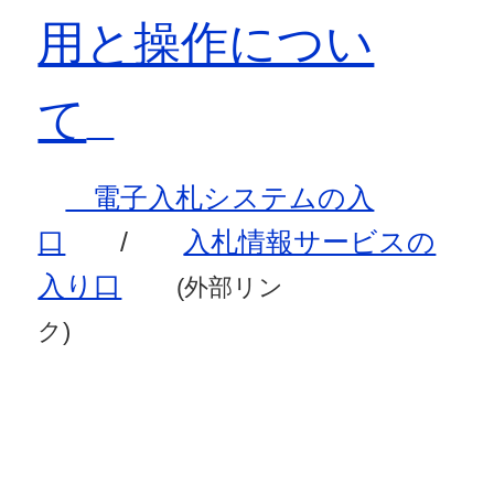
用と操作につい
て
電子入札システムの入
口
/
入札情報サービスの
入り口
(外部リン
ク)