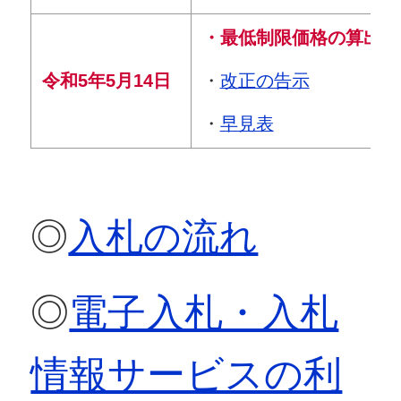
・最低制限価格の算出
・
改正の告示
令和5年5月14日
・
早見表
◎
入札の流れ
◎
電子入札・入札
情報サービスの利