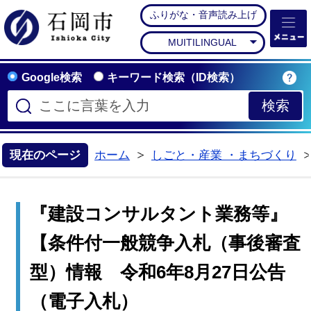
ふりがな・音声読み上げ
石岡市公式ホームペー
MUITILINGUAL
Google検索
キーワード検索（ID検索）
現在のページ
ホーム
しごと・産業 ・まちづくり
>
『建設コンサルタント業務等』
【条件付一般競争入札（事後審査
型）情報 令和6年8月27日公告
（電子入札）