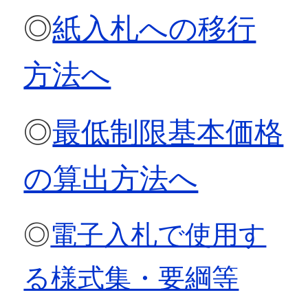
◎
紙入札への移行
方法へ
◎
最低制限基本価格
の算出方法へ
◎
電子入札で使用す
る様式集・要綱等