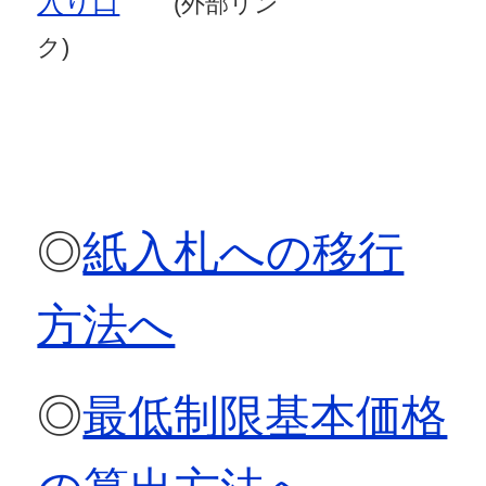
入り口
(外部リン
ク)
◎
紙入札への移行
方法へ
◎
最低制限基本価格