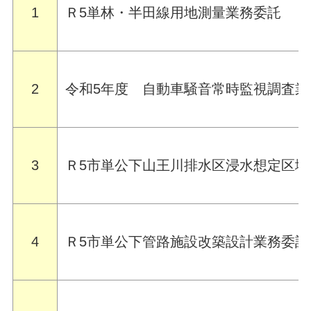
1
Ｒ5単林・半田線用地測量業務委託
2
令和5年度 自動車騒音常時監視調査業
3
Ｒ5市単公下山王川排水区浸水想定区域
4
Ｒ5市単公下管路施設改築設計業務委託