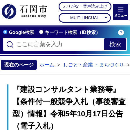
ふりがな・音声読み上げ
石岡市公式ホームペー
MUITILINGUAL
Google検索
キーワード検索（ID検索）
現在のページ
ホーム
しごと・産業 ・まちづくり
>
『建設コンサルタント業務等』
【条件付一般競争入札（事後審査
型）情報】令和5年10月17日公告
（電子入札）