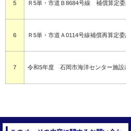
5
Ｒ5単・市道Ｂ8684号線 補償算定委
6
Ｒ5単・市道Ａ0114号線補償再算定委
7
令和5年度 石岡市海洋センター施設