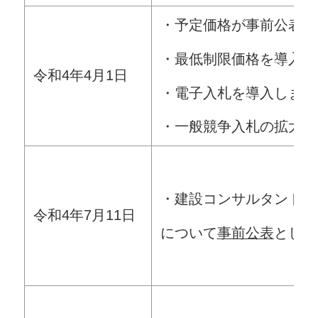
・予定価格が事前公表に
・最低制限価格を導入し
令和4年4月1日
・電子入札を導入します
・一般競争入札の拡大（
・建設コンサルタント業
令和4年7月11日
について
事前公表
としま