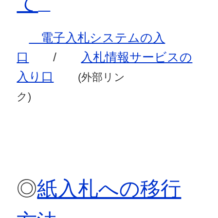
て
電子入札システムの入
口
/
入札情報サービスの
入り口
(外部リン
ク)
◎
紙入札への移行