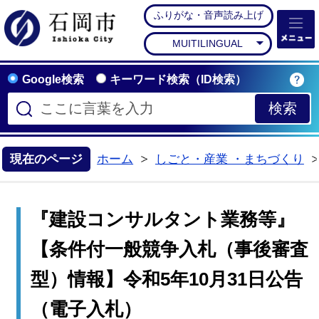
ふりがな・音声読み上げ
石岡市公式ホームペー
MUITILINGUAL
Google検索
キーワード検索（ID検索）
現在のページ
ホーム
しごと・産業 ・まちづくり
>
『建設コンサルタント業務等』
【条件付一般競争入札（事後審査
型）情報】令和5年10月31日公告
（電子入札）