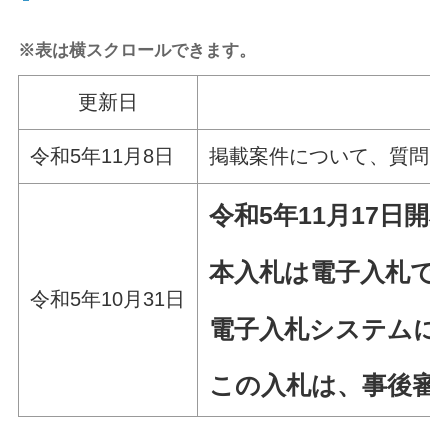
※表は横スクロールできます。
更新日
令和5年11月8日
掲載案件について、質問
令和5年11月17日
開
本入札は電子入札で
令和5年10月31日
電子入札システムに
この入札は、事後審