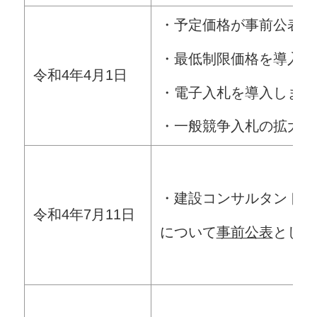
・予定価格が事前公表に
・最低制限価格を導入し
令和4年4月1日
・電子入札を導入します
・一般競争入札の拡大（
・建設コンサルタント業
令和4年7月11日
について
事前公表
としま