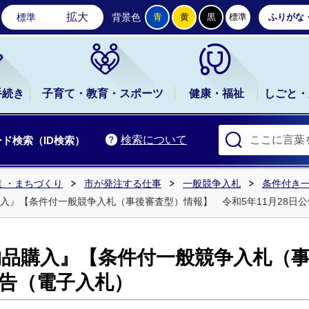
石岡市公式ホームページ
拡大
標準
背景色
青
黄
黒
標準
ふりがな
手続き
子育て・教育・スポーツ
健康・福祉
しごと・
検索について
ド検索（ID検索）
 ・まちづくり
市が発注する仕事
一般競争入札
条件付き
入』【条件付一般競争入札（事後審査型）情報】 令和5年11月28日
物品購入』【条件付一般競争入札（
公告（電子入札）