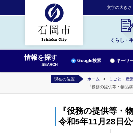
文字の大きさ
くらし・
情報を探す
Google検索
キーワー
SEARCH
現在の位置
ホーム
しごと・産業
『役務の提供等・物品購
『役務の提供等・
令和5年11月28日