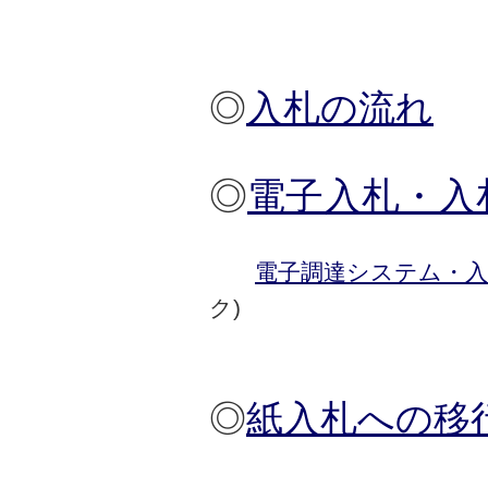
◎
入札の流れ
◎
電子入札・入
電子調達システム・入
◎
紙入札への移