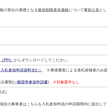
格の算出の基礎となる
最低制限基本価格
について
事前公表
とし
PPI）
からダウンロードしてください。
争入札参加申請資料含む）
※事後審査による落札候補者のみ
出書類(
一般競争参加申請書
)
※対象案件なし
形式）
場合の事業者はこちらを入札参加申請の申請期間内に提出して