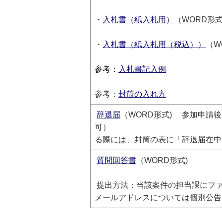
・
入札書（紙入札用）
（WORD形
・
入札書（紙入札用（税込））
（W
参考：
入札書記入例
参考：
封筒の入れ方
辞退届
（WORD形式) 参加申請
可） 辞退する案件
る際には、封筒の表に「辞退届在中
質問回答書
（WORD形式)
提出方法：当該案件の担当課にフ
メールアドレスについては個別公告