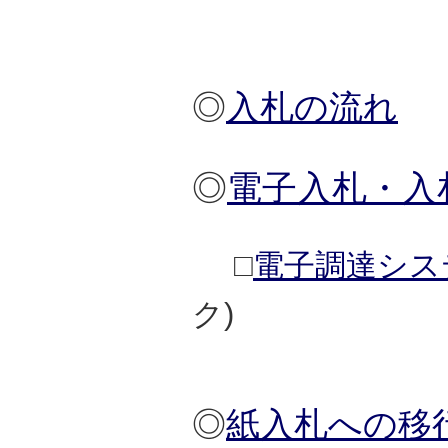
◎
入札の流れ
◎
電子入札・入
□
電子調達シス
ク)
◎
紙入札への移