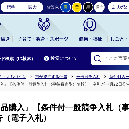
石岡市公式ホームページ
拡大
標準
背景色
青
黄
黒
標準
ふりがな
手続き
子育て・教育・スポーツ
健康・福祉
しごと・
検索について
ド検索（ID検索）
 ・まちづくり
市が発注する仕事
一般競争入札
条件付き
入』【条件付一般競争入札（事後審査型）情報】 令和7年7月22日公
物品購入』【条件付一般競争入札（
公告（電子入札）