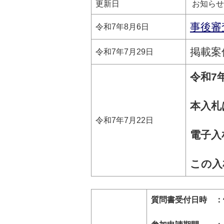
更新日
お知らせ
事後審
令和7年8月6日
掲載案
令和7年7月29日
令和7
本入札
令和7年7月22日
電子入
この入
質問書受付日時 ：告