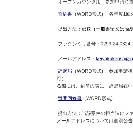
オープンカウンタ用 参加申請時提
誓約書
（WORD形式) 各年度1
提出方法：郵送（一般書留又は簡
ファクシミリ番号：0299-24-0324
メールアドレス：
keiyakukensa@city
辞退届
（WORD形式) 参加申請
可） 辞退する案件
る際には、封筒の表に「辞退届在中
質問回答書
（WORD形式)
提出方法：当該案件の担当課にフ
メールアドレスについては個別公告