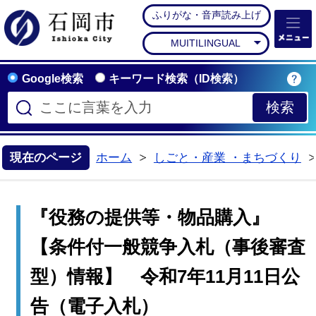
ふりがな・音声読み上げ
石岡市公式ホームペー
MUITILINGUAL
Google検索
キーワード検索（ID検索）
現在のページ
ホーム
しごと・産業 ・まちづくり
>
『役務の提供等・物品購入』
【条件付一般競争入札（事後審査
型）情報】 令和7年11月11日公
告（電子入札）