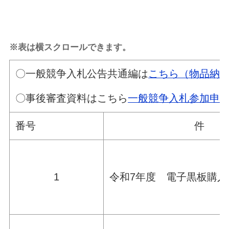
※表は横スクロールできます。
〇一般競争入札公告共通編は
こちら（物品納
〇事後審査資料はこちら
一般競争入札参加申
番号
件
1
令和7年度 電子黒板購入