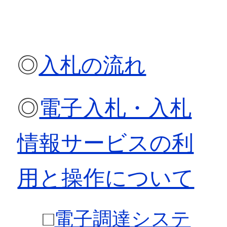
◎
入札の流れ
◎
電子入札・入札
情報サービスの利
用と操作について
□
電子調達システ