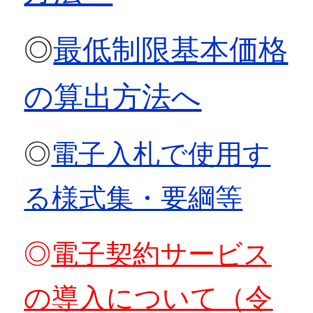
◎
最低制限基本価格
の算出方法へ
◎
電子入札で使用す
る様式集・要綱等
◎
電子契約サービス
の導入について（令