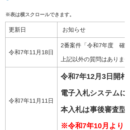
※表は横スクロールできます。
更新日
お知らせ
2番案件「令和7年度 確
令和7年11月18日
上記以外の質問はありま
令和7年12
月3日
開札
電子入札システムに
令和7年11月11日
本入札は事後審査型
※令和7年10月より