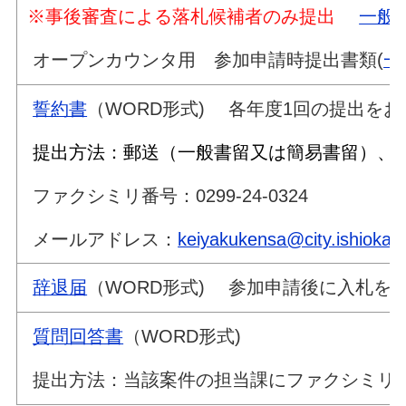
※事後審査による落札候補者のみ提出
一般
オープンカウンタ用 参加申請時提出書類(
一
誓約書
（WORD形式) 各年度1回の提出を
提出方法：郵送（一般書留又は簡易書留）
ファクシミリ番号：0299-24-0324
メールアドレス：
keiyakukensa@city.ishioka.lg
辞退届
（WORD形式) 参加申請後
質問回答書
（WORD形式)
提出方法：当該案件の担当課にファクシミリ