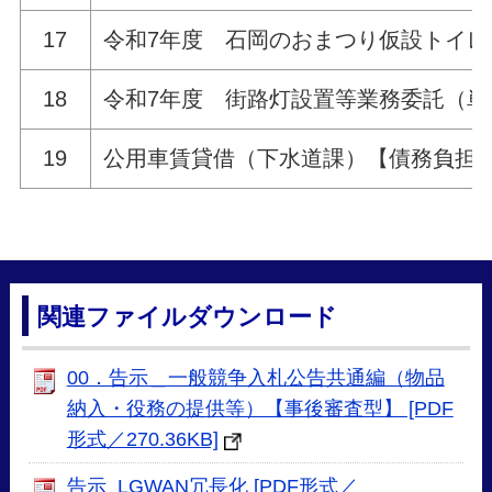
17
令和7年度 石岡のおまつり仮設トイレ
18
令和7年度 街路灯設置等業務委託（単
19
公用車賃貸借（下水道課）【債務負担
関連ファイルダウンロード
00．告示＿一般競争入札公告共通編（物品
納入・役務の提供等）【事後審査型】 [PDF
形式／270.36KB]
告示_LGWAN冗長化 [PDF形式／