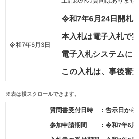
上記以外の質問はありませ
令和7年6
月24
日
開札
本入札は電子入札で
令和7年6月3日
電子入札システムによ
この入札は、事後審
※表は横スクロールできます。
質問書受付日時 ：告示日から令
参加申請期間 ：令和7年6月4日