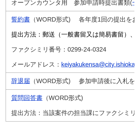
オープンカウンタ用 参加申請時提出書類(
一
誓約書
（WORD形式) 各年度1回の提出を
提出方法：郵送（一般書留又は簡易書留）
ファクシミリ番号：0299-24-0324
メールアドレス：
keiyakukensa@city.ishioka.lg
辞退届
（WORD形式) 参加申請後
質問回答書
（WORD形式)
提出方法：当該案件の担当課にファクシミリ