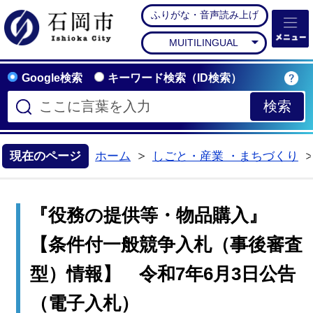
ふりがな・音声読み上げ
石岡市公式ホームペー
MUITILINGUAL
Google検索
キーワード検索（ID検索）
現在のページ
ホーム
しごと・産業 ・まちづくり
>
『役務の提供等・物品購入』
【条件付一般競争入札（事後審査
型）情報】 令和7年6月3日公告
（電子入札）