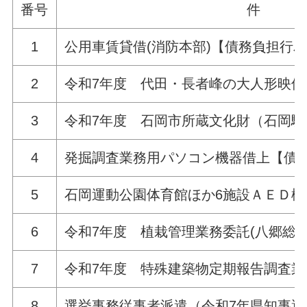
番号
件
1
公用車賃貸借(消防本部)【債務負担行
2
令和7年度 代田・長者峰の大人形映像
3
令和7年度 石岡市所蔵文化財（石岡
4
発掘調査業務用パソコン機器借上【債
5
石岡運動公園体育館ほか6施設ＡＥＤ
6
令和7年度 植栽管理業務委託(八郷総
7
令和7年度 特殊建築物定期報告調査
8
選挙事務従事者派遣（令和7年県知事選