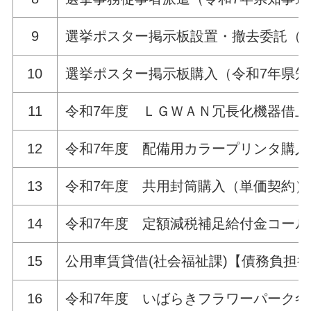
9
選挙ポスター掲示板設置・撤去委託（令
10
選挙ポスター掲示板購入（令和7年県知
11
令和7年度 ＬＧＷＡＮ冗長化機器借上
12
令和7年度 配備用カラープリンタ購入
13
令和7年度 共用封筒購入（単価契約）
14
令和7年度 定額減税補足給付金コール
15
公用車賃貸借(社会福祉課)【債務負担
16
令和7年度 いばらきフラワーパーク