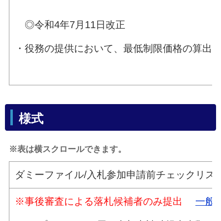
◎令和4年7月11日改正
・役務の提供において、最低制限価格の算出
様式
※表は横スクロールできます。
ダミーファイル/入札参加申請前チェックリス
※事後審査による落札候補者のみ提出
一般