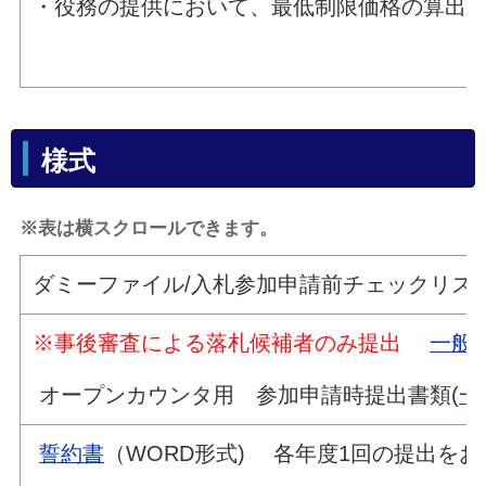
・役務の提供において、最低制限価格の算出
様式
※表は横スクロールできます。
ダミーファイル/入札参加申請前チェックリス
※事後審査による落札候補者のみ提出
一般
オープンカウンタ用 参加申請時提出書類(
一
誓約書
（WORD形式) 各年度1回の提出を