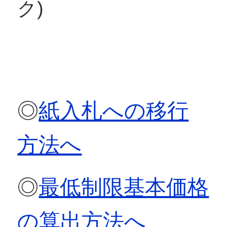
ク)
◎
紙入札への移行
方法へ
◎
最低制限基本価格
の算出方法へ