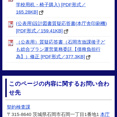
学校用机・椅子購入) [PDF形式／
165.28KB]
(公表用)設計図書質疑応答書(本庁舎印刷機)
[PDF形式／159.41KB]
（公表用）質疑応答書（石岡市放課後子ど
も総合プラン運営業務委託【債務負担行
為】）修正 [PDF形式／377.3KB]
このページの内容に関するお問い合わ
せ先
契約検査課
〒315-8640 茨城県石岡市石岡一丁目1番地1
本庁