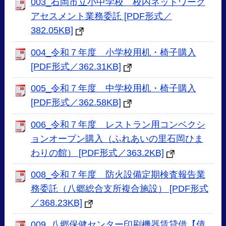
003_石岡市立小中学校 校内ネットワーク
アセスメント業務委託 [PDF形式／
382.05KB]
004_令和７年度 小学校用机・椅子購入
[PDF形式／362.31KB]
005_令和７年度 中学校用机・椅子購入
[PDF形式／362.58KB]
006_令和７年度 レストラン用コンベクシ
ョンオーブン購入（ふれあいの里石岡ひま
わりの館） [PDF形式／363.2KB]
008_令和７年度 防火設備定期検査報告業
務委託（八郷総合支所複合施設） [PDF形式
／368.23KB]
009_八郷保健センター印刷機器賃貸借【債