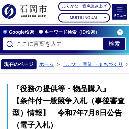
ふりがな・音声読み上げ
石岡市公式ホームペー
MUITILINGUAL
Google検索
キーワード検索（ID検索）
現在のページ
ホーム
しごと・産業 ・まちづくり
>
『役務の提供等・物品購入』
【条件付一般競争入札（事後審査
型）情報】 令和7年7月8日公告
（電子入札）