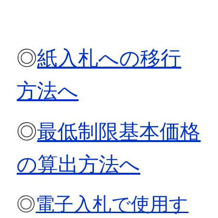
◎
紙入札への移行
方法へ
◎
最低制限基本価格
の算出方法へ
◎
電子入札で使用す