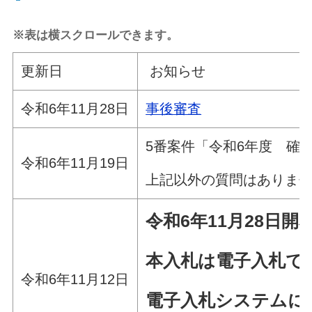
※表は横スクロールできます。
更新日
お知らせ
令和6年11月28日
事後審査
5番案件「令和6年度 確
令和6年11月19日
上記以外の質問はありま
令和6年11
月28
日
開
本入札は電子入札で
令和6年11月12日
電子入札システムに