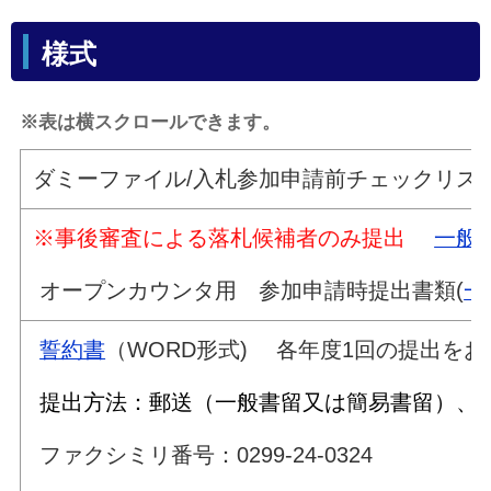
様式
※表は横スクロールできます。
ダミーファイル/入札参加申請前チェックリス
※事後審査による落札候補者のみ提出
一般
オープンカウンタ用 参加申請時提出書類(
一
誓約書
（WORD形式) 各年度1回の提出を
提出方法：郵送（一般書留又は簡易書留）
ファクシミリ番号：0299-24-0324