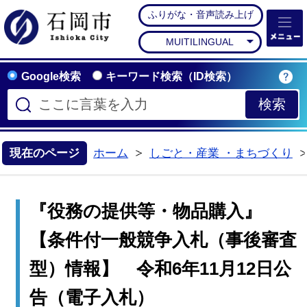
ふりがな・音声読み上げ
石岡市公式ホームペー
MUITILINGUAL
Google検索
キーワード検索（ID検索）
現在のページ
ホーム
しごと・産業 ・まちづくり
>
『役務の提供等・物品購入』
【条件付一般競争入札（事後審査
型）情報】 令和6年11月12日公
告（電子入札）