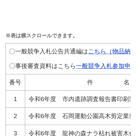
※表は横スクロールできます。
〇一般競争入札公告共通編は
こちら（物品納
〇事後審査資料はこちら
一般競争入札参加申
番号
件 名
1
令和6年度 市内遺跡調査報告書印刷製
2
令和6年度 石岡運動公園高木剪定業務
3
令和6年度 龍神の森ナラ枯れ被害木