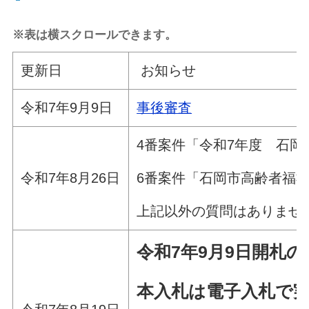
※表は横スクロールできます。
更新日
お知らせ
令和7年9月9日
事後審査
4番案件「令和7年度 石
6番案件「石岡市高齢者福
令和7年8月26日
上記以外の質問はありませ
令和7年9
月9日
開札の
本入札は電子入札で