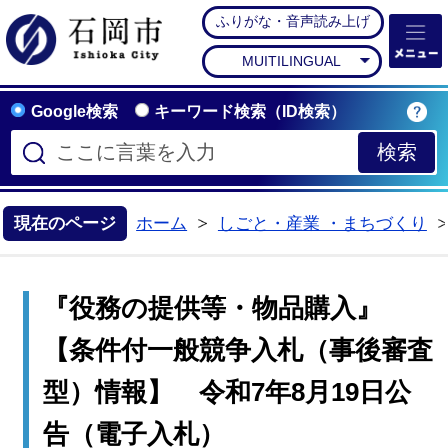
ふりがな・音声読み上げ
石岡市公式ホームペー
MUITILINGUAL
Google検索
キーワード検索（ID検索）
現在のページ
ホーム
しごと・産業 ・まちづくり
>
『役務の提供等・物品購入』
【条件付一般競争入札（事後審査
型）情報】 令和7年8月19日公
告（電子入札）