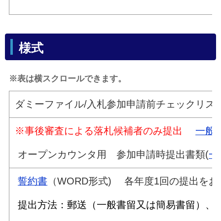
様式
※表は横スクロールできます。
ダミーファイル/入札参加申請前チェックリス
※事後審査による落札候補者のみ提出
一般
オープンカウンタ用 参加申請時提出書類(
一
誓約書
（WORD形式) 各年度1回の提出を
提出方法：郵送（一般書留又は簡易書留）