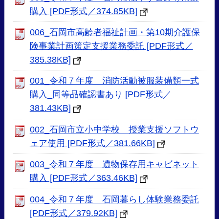
購入 [PDF形式／374.85KB]
006_石岡市高齢者福祉計画・第10期介護保
険事業計画策定支援業務委託 [PDF形式／
385.38KB]
001_令和７年度 消防活動被服装備類一式
購入_同等品確認書あり [PDF形式／
381.43KB]
002_石岡市立小中学校 授業支援ソフトウ
ェア使用 [PDF形式／381.66KB]
003_令和７年度 遺物保存用キャビネット
購入 [PDF形式／363.46KB]
004_令和７年度 石岡暮らし体験業務委託
[PDF形式／379.92KB]