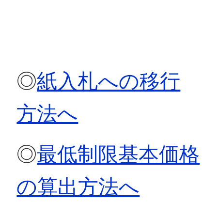
◎
紙入札への移行
方法へ
◎
最低制限基本価格
の算出方法へ