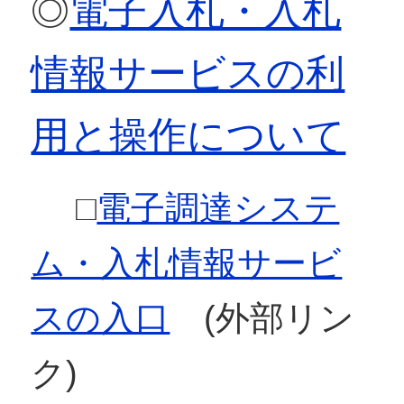
◎
電子入札・入札
情報サービスの利
用と操作について
□
電子調達システ
ム・入札情報サービ
スの入口
(外部リン
ク)