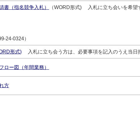
請書（指名競争入札）
（WORD形式) 入札に立ち会いを希
提出期限：令和
5分まで
24-0324）
RD形式)
入札に立ち会う方は、必要事項を記入のうえ当日
フロー図（年間業務）
れ方