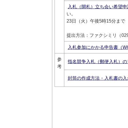
入札（開札）立ち会い希望申
い。 
23日（火）午後5時1
提出方法：ファクシミリ（0299-
入札参加にかかる申告書（WO
参
指名競争入札（郵便入札）の
考
封筒の作成方法・入札書の入