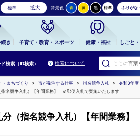
石岡市公式ホームページ
拡大
標準
背景色
青
黄
黒
標準
ふりがな
手続き
子育て・教育・スポーツ
健康・福祉
しごと・
検索について
ド検索（ID検索）
 ・まちづくり
市が発注する仕事
指名競争入札
令和3年度
分（指名競争入札）【年間業務】 ※郵便入札で実施いたします
入札分（指名競争入札）【年間業務】