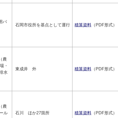
用バ
石岡市役所を基点として運行
積算資料
（PDF形式）
（農
理場・
東成井 外
積算資料
（PDF形式）
排水
（農
ール
石川 ほか27箇所
積算資料
（PDF形式）