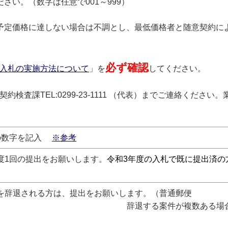
さい。（数字は任意で001～999）
予定価格に達しない場合は不調とし、最低価格者と随意契約に
必ず確認
入札の実施方法について
」を
してください。
検査課TEL:0299-23-1111 （代表）までご連絡くださ
桁の数字を記入
※参考
年度1回の提出をお願いします。
令和3年度の入札で既に提出済の
札を辞退される方は、提出をお願いします。（普通郵便
案件が複数ある場合は、まとめ