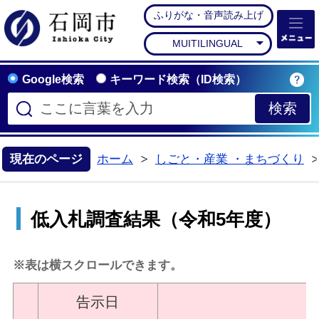
ふりがな・音声読み上げ
石岡市公式ホームペー
MUITILINGUAL
Google検索
キーワード検索（ID検索）
現在のページ
ホーム
しごと・産業 ・まちづくり
>
低入札調査結果（令和5年度）
※表は横スクロールできます。
告示日