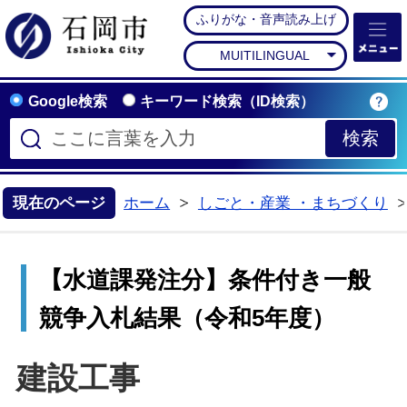
ふりがな・音声読み上げ
石岡市公式ホームペー
MUITILINGUAL
Google検索
キーワード検索（ID検索）
現在のページ
ホーム
しごと・産業 ・まちづくり
>
【水道課発注分】条件付き一般
競争入札結果（令和5年度）
建設工事