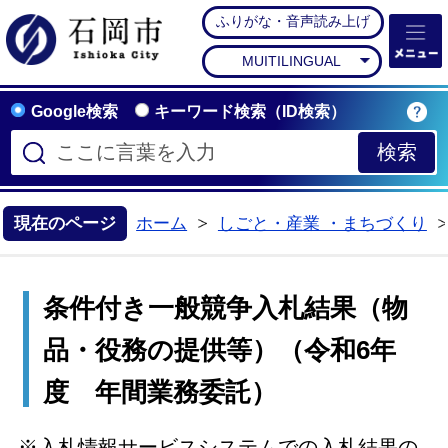
ふりがな・音声読み上げ
石岡市公式ホームペー
MUITILINGUAL
Google検索
キーワード検索（ID検索）
現在のページ
ホーム
しごと・産業 ・まちづくり
>
条件付き一般競争入札結果（物
品・役務の提供等）（令和6年
度 年間業務委託）
※入札情報サービスシステムでの入札結果の