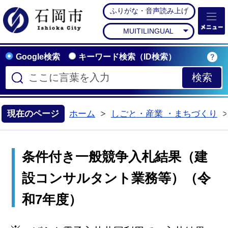
ふりがな・音声読み上げ
石岡市公式ホームペー
MUITILINGUAL
Google検索
キーワード検索（ID検索）
現在のページ
ホーム
しごと・産業 ・まちづくり
>
条件付き一般競争入札結果（建
設コンサルタント業務等）（令
和7年度）