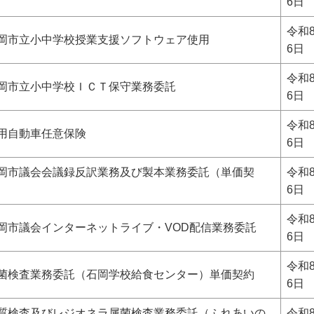
6日
令和
石岡市立小中学校授業支援ソフトウェア使用
6日
令和
岡市立小中学校ＩＣＴ保守業務委託
6日
令和
用自動車任意保険
6日
石岡市議会会議録反訳業務及び製本業務委託（単価契
令和
6日
令和
岡市議会インターネットライブ・VOD配信業務委託
6日
令和
保菌検査業務委託（石岡学校給食センター）単価契約
6日
水質検査及びレジオネラ属菌検査業務委託（ふれあいの
令和