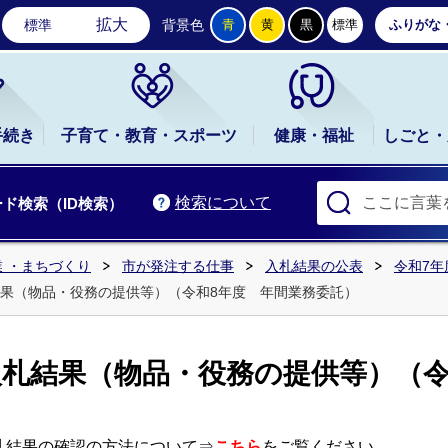
石岡市公式ホームページ
拡大
標準
背景色
青
黄
黒
標準
ふりがな
手続き
子育て・教育・スポーツ
健康・福祉
しごと・
検索について
ド検索（ID検索）
 ・まちづくり
市が発注する仕事
入札結果の公表
令和7年
果（物品・役務の提供等）（令和8年度 年間業務委託）
札結果（物品・役務の提供等）（令
札結果の確認の方法について⇒
こちら
をご覧ください。