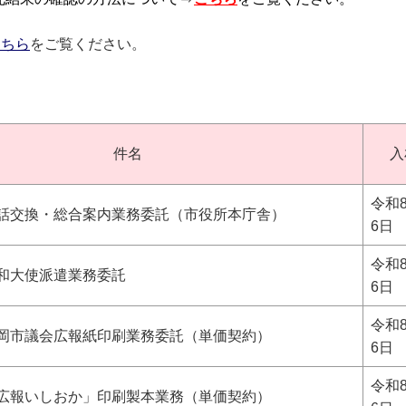
こちら
をご覧ください。
件名
入
令和
電話交換・総合案内業務委託（市役所本庁舎）
6日
令和
和大使派遣業務委託
6日
令和
石岡市議会広報紙印刷業務委託（単価契約）
6日
令和
「広報いしおか」印刷製本業務（単価契約）