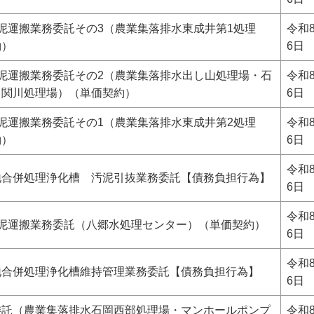
泥運搬業務委託その3（農業集落排水東成井第1処理
令和
約）
6日
泥運搬業務委託その2（農業集落排水出し山処理場・石
令和
・関川処理場）（単価契約）
6日
泥運搬業務委託その1（農業集落排水東成井第2処理
令和
約）
6日
令和
地合併処理浄化槽 汚泥引抜業務委託【債務負担行為】
6日
令和
汚泥運搬業務委託（八郷水処理センター）（単価契約）
6日
令和
地合併処理浄化槽維持管理業務委託【債務負担行為】
6日
委託（農業集落排水石岡西部処理場・マンホールポンプ
令和