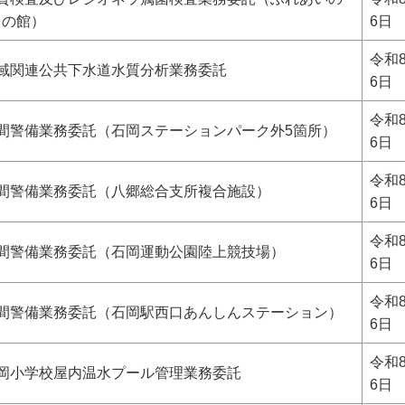
りの館）
6日
令和
域関連公共下水道水質分析業務委託
6日
令和
間警備業務委託（石岡ステーションパーク外5箇所）
6日
令和
夜間警備業務委託（八郷総合支所複合施設）
6日
令和
夜間警備業務委託（石岡運動公園陸上競技場）
6日
令和
夜間警備業務委託（石岡駅西口あんしんステーション）
6日
令和
岡小学校屋内温水プール管理業務委託
6日