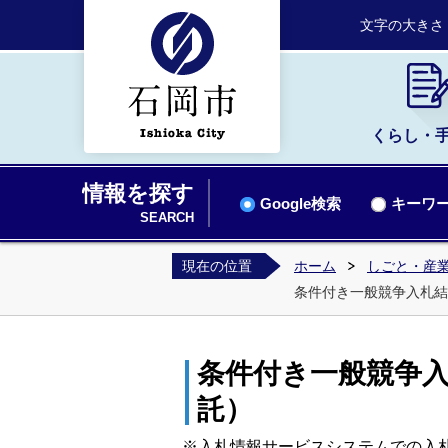
文字の大きさ
くらし・
情報を探す
Google検索
キーワー
SEARCH
現在の位置
ホーム
しごと・産業
条件付き一般競争入札結
条件付き一般競争入
託）
※入札情報サービスシステムでの入