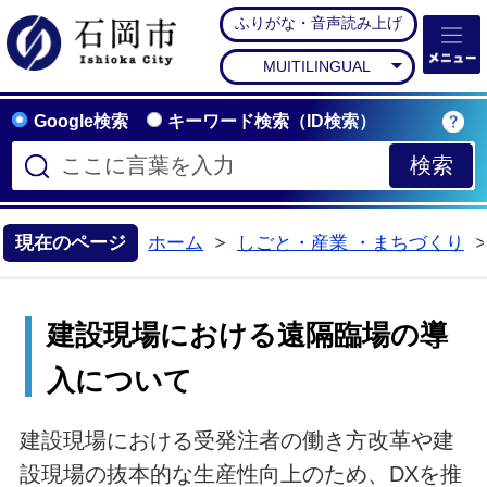
ふりがな・音声読み上げ
石岡市公式ホームペー
MUITILINGUAL
Google検索
キーワード検索（ID検索）
現在のページ
ホーム
しごと・産業 ・まちづくり
>
建設現場における遠隔臨場の導
入について
建設現場における受発注者の働き方改革や建
設現場の抜本的な生産性向上のため、DXを推